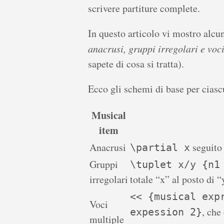
scrivere partiture complete.
In questo articolo vi mostro alcu
anacrusi, gruppi irregolari e voc
sapete di cosa si tratta).
Ecco gli schemi di base per ciasc
Musical
item
Anacrusi
seguito 
\partial x
Gruppi
\tuplet x/y {n1
irregolari
totale “x” al posto di “
<< {musical exp
Voci
, che
expession 2}
multiple