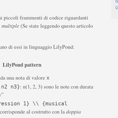
l
c
ni piccoli frammenti di codice riguardanti
i multiple
(Se state leggendo questo articolo
uno di essi in linguaggio LilyPond:
LilyPond pattern
da una nota di valore
x
: n(1, 2, 3) sono le note con durata
 n2 n3}
y”
ression 1} \\ {musical
 corrisponde al costrutto con la
doppia