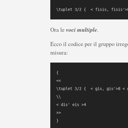
voci multiple
Ora le
.
Ecco il codice per il gruppo irreg
misura:
{

<< 

\tuplet 3/2 {  < gis, gis'>8 < 
\\ 

< dis' eis >4 

>>
