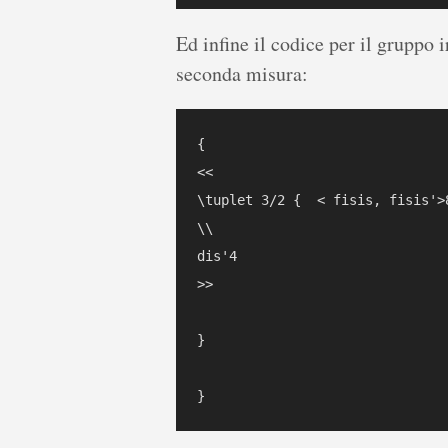
Ed infine il codice per il gruppo i
seconda misura:
{

<< 

\tuplet 3/2 {  < fisis, fisis'>
\\ 

dis'4 

>>

}
