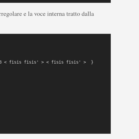
rregolare e la voce interna tratto dalla
8 < fisis fisis' > < fisis fisis' >  }  
