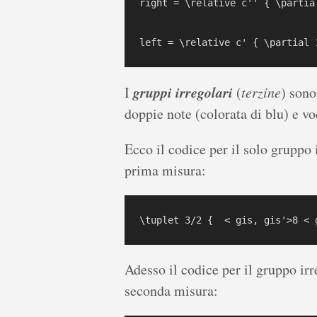
right = \relative c'' { \partia
gruppi irregolari
I
(
terzine
) sono
doppie note (colorata di blu) e vo
Ecco il codice per il solo gruppo i
prima misura:
Adesso il codice per il gruppo irre
seconda misura: