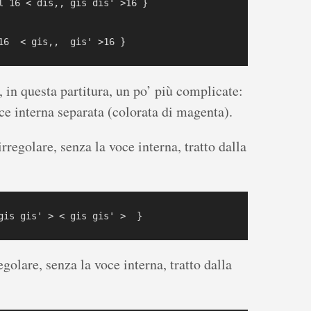
l 16 < dis,, gis dis' >16 }

, in questa partitura, un po’ più complicate:
ce interna separata (colorata di magenta).
rregolare, senza la voce interna, tratto dalla
golare, senza la voce interna, tratto dalla