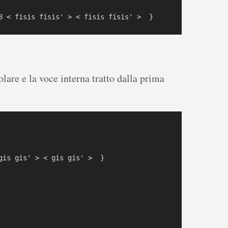
olare e la voce interna tratto dalla prima
gis gis' > < gis gis' >  }  
