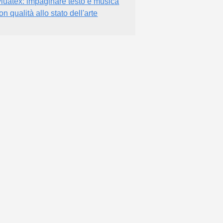
yluatex: impaginare testo e musica
on qualità allo stato dell'arte